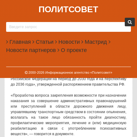
ПОЛИТСОВЕТ
02.06.2026, 14:25
В РОССИИ ХОТЯТ ВВЕСТИ ОБЯЗАТЕЛЬНУЮ
РЕАБИЛИТАЦИЮ ДЛЯ ПЬЯНЫХ ВОДИТЕЛЕЙ
Главная
Статьи
Новости
Мастрид
В правительстве России прорабатывают возможность введения
Новости партнеров
О проекте
обязательной реабилитации для водителей, попавшихся на
пьяной езде.
Такой пункт содержится в «Плане мероприятий по реализации
2000-
2026
Информационное агентство «Политсовет»
Стратегии повышения безопасности дорожного движения в
Российской Федерации на период до 2030 года и на перспективу
до 2036 года», утвержденной распоряжением правительства РФ.
«Проработка вопроса закрепления возможности при назначении
наказания за совершение административных правонарушений
или преступлений в области дорожного движения лицу,
управлявшему транспортным средством в состоянии опьянения,
возлагать на такое лицо обязанность пройти диагностику,
профилактические мероприятия, лечение и (или) медицинскую
реабилитацию в связи с употреблением психоактивных
веществ», — говорится в документе.