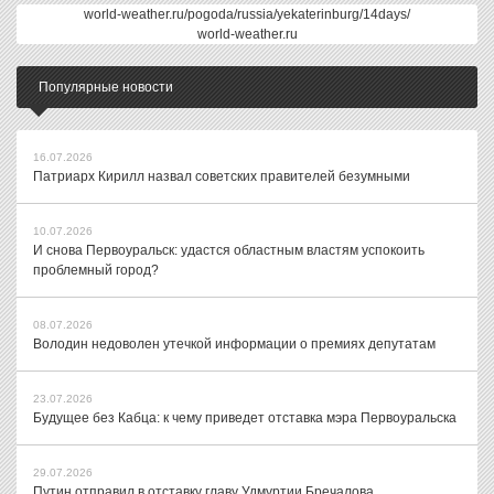
world-weather.ru/pogoda/russia/yekaterinburg/14days/
world-weather.ru
Популярные новости
16.07.2026
Патриарх Кирилл назвал советских правителей безумными
10.07.2026
И снова Первоуральск: удастся областным властям успокоить
проблемный город?
08.07.2026
Володин недоволен утечкой информации о премиях депутатам
23.07.2026
Будущее без Кабца: к чему приведет отставка мэра Первоуральска
29.07.2026
Путин отправил в отставку главу Удмуртии Бречалова