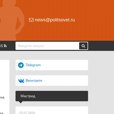
news@politsovet.ru
SS
Telegram
Вконтакте
Мастрид
 на
да,
25.07.2026