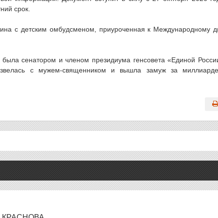
ний срок.
тина с детским омбудсменом, приуроченная к Международному 
 была сенатором и членом президиума генсовета «Единой Росси
азвелась с мужем-священником и вышла замуж за миллиард
 КРАСНОВА