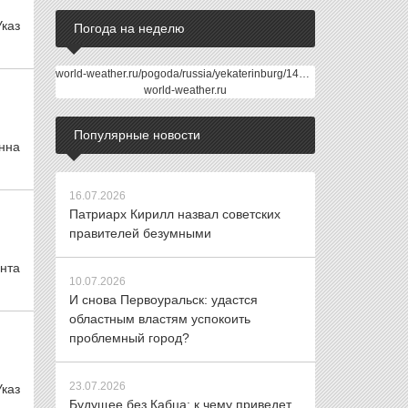
Указ
Погода на неделю
world-weather.ru/pogoda/russia/yekaterinburg/14days/
world-weather.ru
Популярные новости
нна
16.07.2026
Патриарх Кирилл назвал советских
правителей безумными
нта
10.07.2026
И снова Первоуральск: удастся
областным властям успокоить
проблемный город?
23.07.2026
каз
Будущее без Кабца: к чему приведет