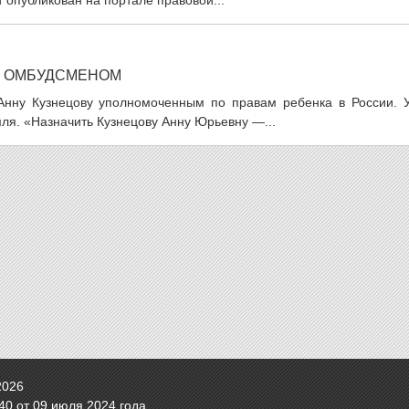
 опубликован на портале правовой...
М ОМБУДСМЕНОМ
нну Кузнецову уполномоченным по правам ребенка в России. У
ля. «Назначить Кузнецову Анну Юрьевну —...
2026
0 от 09 июля 2024 года.