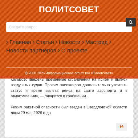
ПОЛИТСОВЕТ
29.05.2026, 18:02
ЕКАТЕРИНБУРГСКИЙ АЭРОПОРТ ЗАКРЫЛИ ИЗ-
ЗА РАКЕТНОЙ ОПАСНОСТИ
Главная
Статьи
Новости
Мастрид
В екатеринбургском аэропорту Кольцово из-за режима ракетной
Новости партнеров
О проекте
опасности закрыли прием и выпуск самолетов.
О введении ограничений сообщила пресс-служба аэропорта.
2000-
2026
Информационное агентство «Политсовет»
«Органами управления воздушным движением в аэропорту
Кольцово введены временные ограничения на прием и выпуск
воздушных судов. Просим пассажиров дополнительно уточнять
статус и время вылета рейса на сайте аэропорта и в
авиакомпании», — говорится в сообщении.
Режим ракетной опасности был введен в Свердловской области
днем 29 мая 2026 года.