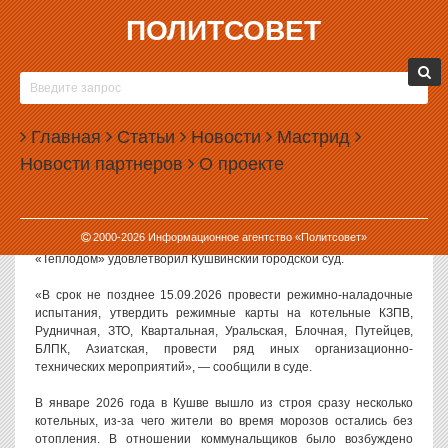
ПОЛИТСОВЕТ
29.05.2026, 12:07
В КУШВЕ ПОСЛЕ КОММУНАЛЬНОГО КОЛЛАПСА
СУД ОБЯЗАЛ РЕКОНСТРУИРОВАТЬ
Главная
КОТЕЛЬНЫЕ
Статьи
Новости
Мастрид
Новости партнеров
О проекте
В Свердловской области суд обязал власти Кушвы до начала
осени реконструировать котельные. Минувшей зимой в городе
произошел масштабный коммунальный коллапс.
2000-
2026
Информационное агентство «Политсовет»
Как сообщили в пресс-службе судов региона, иск к МУП КМО
«Теплодом» удовлетворил Кушвинский городской суд.
«В срок не позднее 15.09.2026 провести режимно-наладочные
испытания, утвердить режимные карты на котельные КЗПВ,
Рудничная, ЗТО, Квартальная, Уральская, Блочная, Путейцев,
БЛПК, Азиатская, провести ряд иных организационно-
технических мероприятий», — сообщили в суде.
В январе 2026 года в Кушве вышло из строя сразу несколько
котельных, из-за чего жители во время морозов остались без
отопления. В отношении коммунальщиков было возбуждено