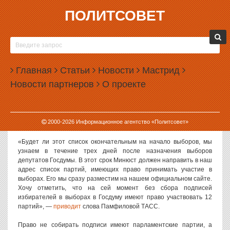
ПОЛИТСОВЕТ
28.05.2026, 14:29
ДВЕНАДЦАТЬ ПАРТИЙ СМОГУТ УЧАСТВОВАТЬ
В ВЫБОРАХ В ГОСДУМУ БЕЗ ПОДПИСЕЙ
Главная
Статьи
Новости
Мастрид
Льготой на участие в выборах в Государственную думу без сбора
Новости партнеров
О проекте
подписей на сегодняшний день обладает 12 политических
партий.
Такую информацию озвучила председатель Центризбиркома
2000-
2026
Информационное агентство «Политсовет»
Элла Памфилова.
«Будет ли этот список окончательным на начало выборов, мы
узнаем в течение трех дней после назначения выборов
депутатов Госдумы. В этот срок Минюст должен направить в наш
адрес список партий, имеющих право принимать участие в
выборах. Его мы сразу разместим на нашем официальном сайте.
Хочу отметить, что на сей момент без сбора подписей
избирателей в выборах в Госдуму имеют право участвовать 12
партий», —
приводит
слова Памфиловой ТАСС.
Право не собирать подписи имеют парламентские партии, а