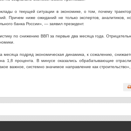
клады о текущей ситуации в экономике, о том, почему траекто
ий. Причем ниже ожиданий не только экспертов, аналитиков, н
льного банка России», — заявил президент.
тистику по снижению ВВП за первые два месяца года. Отрицатель
номики.
ва месяца подряд экономическая динамика, к сожалению, снижает
на 1,8 процента. В минусе оказались обрабатывающие отрасл
акое важное, системно значимое направление как строительство»