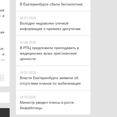
В Екатеринбурге сбили беспилотник
рия
о и
08.07.2026
Володин недоволен утечкой
информации о премиях депутатам
ная
30.06.2026
В РПЦ предложили преподавать в
ся.
медицинских вузах христианские
и и
ценности
, —
19.05.2026
Власти Екатеринбурга заявили об
отсутствии планов по мобилизации
18.05.2026
Министр увидел плюсы в росте
безработицы