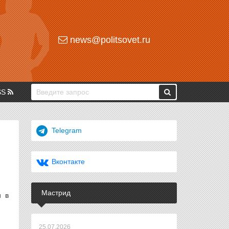
news@politsovet.ru
SS
Telegram
Вконтакте
Мастрид
и в
25.07.2026