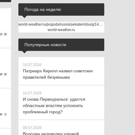
Погода на неделю
world-weather.ru/pogoda/russia/yekaterinburg/14days/
world-weather.ru
о и
Популярные новости
16.07.2026
Патриарх Кирилл назвал советских
и и
правителей безумными
10.07.2026
И снова Первоуральск: удастся
областным властям успокоить
проблемный город?
е с
08.07.2026
Володин недоволен утечкой