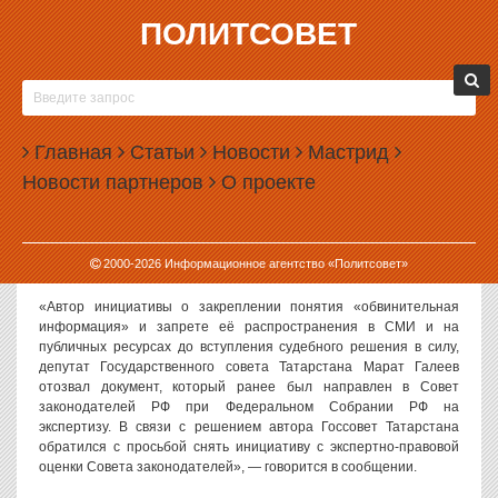
ПОЛИТСОВЕТ
31.03.2026, 17:56
ДЕПУТАТЫ ПЕРЕДУМАЛИ ЗАПРЕЩАТЬ
«ОБВИНИТЕЛЬНУЮ ИНФОРМАЦИЯ»
Главная
Статьи
Новости
Мастрид
Госсовет Татарстана отозвал из Совета законодателей
Новости партнеров
О проекте
инициативу о запрете распространения «обвинительной
информации».
Об отзыве документа сообщила 31 марта 2026 года пресс-
2000-
2026
Информационное агентство «Политсовет»
службе Государственной думы.
«Автор инициативы о закреплении понятия «обвинительная
информация» и запрете её распространения в СМИ и на
публичных ресурсах до вступления судебного решения в силу,
депутат Государственного совета Татарстана Марат Галеев
отозвал документ, который ранее был направлен в Совет
законодателей РФ при Федеральном Собрании РФ на
экспертизу. В связи с решением автора Госсовет Татарстана
обратился с просьбой снять инициативу с экспертно-правовой
оценки Совета законодателей», — говорится в сообщении.