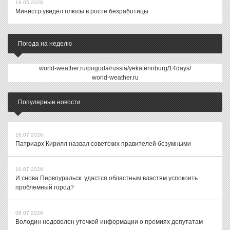
18.05.2026
Министр увидел плюсы в росте безработицы
Погода на неделю
world-weather.ru/pogoda/russia/yekaterinburg/14days/
world-weather.ru
Популярные новости
16.07.2026
Патриарх Кирилл назвал советских правителей безумными
10.07.2026
И снова Первоуральск: удастся областным властям успокоить
проблемный город?
08.07.2026
Володин недоволен утечкой информации о премиях депутатам