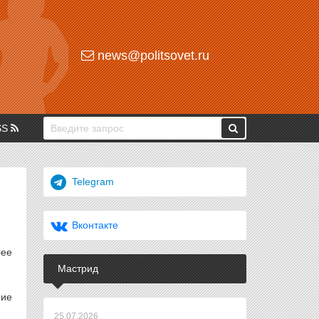
news@politsovet.ru
SS
Telegram
Вконтакте
рее
Мастрид
ние
25.07.2026