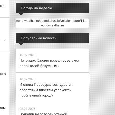
ми,
Погода на неделю
world-weather.ru/pogoda/russia/yekaterinburg/14days/
world-weather.ru
Популярные новости
 по
16.07.2026
Патриарх Кирилл назвал советских
правителей безумными
ся в
10.07.2026
И снова Первоуральск: удастся
областным властям успокоить
проблемный город?
там
08.07.2026
Володин недоволен утечкой