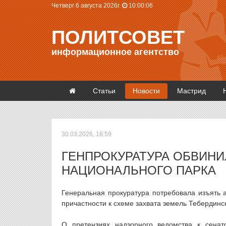
Четверг 6 августа 2026г.
10:00:06
ПОЛИТСОВЕТ
информационное агентство
Статьи
Новости
Мастрид
30.03.2026, 16:59
ГЕНПРОКУРАТУРА ОБВИНИ
НАЦИОНАЛЬНОГО ПАРКА
Генеральная прокуратура потребовала изъять а
причастности к схеме захвата земель Тебердинс
О претензиях надзорного ведомства к сена