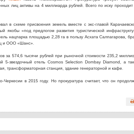
ных лиц активы на 4 миллиарда рублей. Всего по иску проходит
вал в схеме присвоения земель вместе с экс-главой Карачаевск
рый якобы «под предлогом развития туристической инфраструкт
мель нацпарка площадью 2,28 га в пользу Асхата Салпагарова, бр
иц и ООО «Шанс».
ов за 574,6 тысячи рублей при рыночной стоимости 235,2 милли
й 5-звездочный отель Cosmos Selection Dombay Diamond, а та
ая, трансформаторная станция, здание генераторной и кафе.
-Черкесии в 2015 году. Но прокуратура считает, что он продол