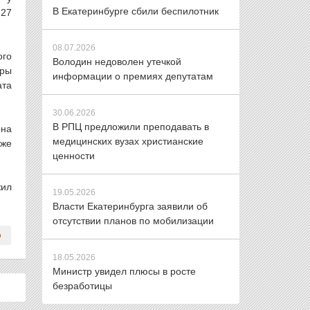
В Екатеринбурге сбили беспилотник
 27
08.07.2026
ого
Володин недоволен утечкой
уры
информации о премиях депутатам
ата
30.06.2026
В РПЦ предложили преподавать в
она
медицинских вузах христианские
кже
ценности
жил
19.05.2026
Власти Екатеринбурга заявили об
отсутствии планов по мобилизации
18.05.2026
Министр увидел плюсы в росте
безработицы