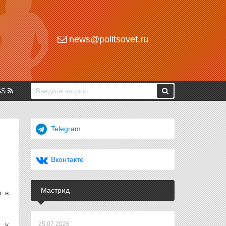
news@politsovet.ru
SS
Telegram
Вконтакте
Мастрид
т в
ь у
25.07.2026