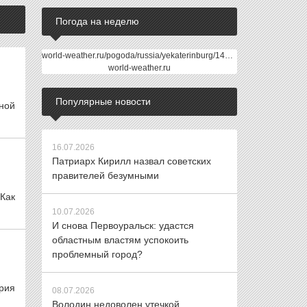
Погода на неделю
world-weather.ru/pogoda/russia/yekaterinburg/14days/
world-weather.ru
Популярные новости
ной
16.07.2026
Патриарх Кирилл назвал советских
правителей безумными
Как
10.07.2026
И снова Первоуральск: удастся
областным властям успокоить
проблемный город?
Юрия
08.07.2026
Володин недоволен утечкой