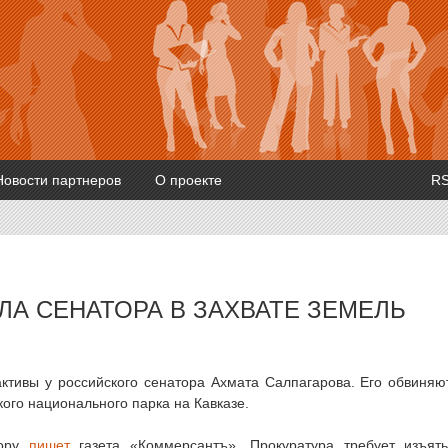
Новости партнеров
О проекте
R
ЛА СЕНАТОРА В ЗАХВАТЕ ЗЕМЕЛЬ
ктивы у российского сенатора Ахмата Салпагарова. Его обвиняю
кого национального парка на Кавказе.
тору
пишет
газета «Коммерсантъ». Прокуратура требует изъят