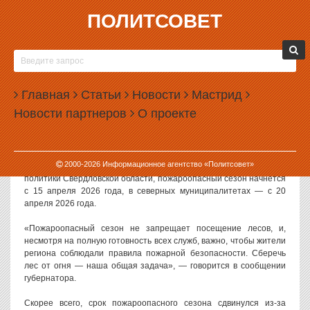
ПОЛИТСОВЕТ
30.03.2026, 12:54
ПОЖАРООПАСНЫЙ СЕЗОН В СВЕРДЛОВСКОЙ
ОБЛАСТИ НАЧНЕТСЯ ПОЗЖЕ ОБЫЧНОГО
Главная
Статьи
Новости
Мастрид
Власти Свердловской области официально объявили о начале
Новости партнеров
О проекте
пожароопасного сезона позднее обычного. В последние три года
началом пожароопасный сезона устанавливали первые числа
апреля.
2000-
2026
Информационное агентство «Политсовет»
Как сообщает пресс-служба департамента информационной
политики Свердловской области, пожароопасный сезон начнется
с 15 апреля 2026 года, в северных муниципалитетах — с 20
апреля 2026 года.
«Пожароопасный сезон не запрещает посещение лесов, и,
несмотря на полную готовность всех служб, важно, чтобы жители
региона соблюдали правила пожарной безопасности. Сберечь
лес от огня — наша общая задача», — говорится в сообщении
губернатора.
Скорее всего, срок пожароопасного сезона сдвинулся из-за