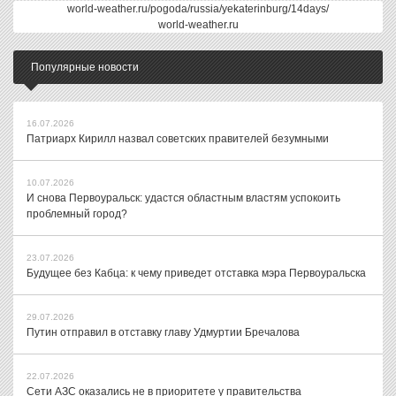
world-weather.ru/pogoda/russia/yekaterinburg/14days/
world-weather.ru
Популярные новости
16.07.2026
Патриарх Кирилл назвал советских правителей безумными
10.07.2026
И снова Первоуральск: удастся областным властям успокоить
проблемный город?
23.07.2026
Будущее без Кабца: к чему приведет отставка мэра Первоуральска
29.07.2026
Путин отправил в отставку главу Удмуртии Бречалова
22.07.2026
Сети АЗС оказались не в приоритете у правительства