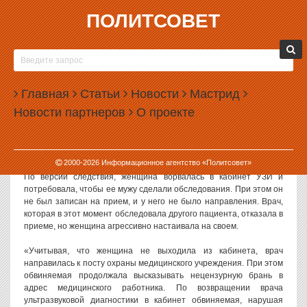
ПОЛИТСОВЕТ
25.03.2026, 17:56
ЕКАТЕРИНБУРЖЕНКУ, НАПАВШУЮ НА ВРАЧА,
ПРИГОВОРИЛИ К ОБЯЗАТЕЛЬНЫМ РАБОТАМ
Главная
Статьи
Новости
Мастрид
В Екатеринбурге суд приговорил к обязательным работам
Новости партнеров
О проекте
женщину, которая с кулаками пыталась провести своего мужа на
УЗИ.
Инцидент произошел в ноябре 2025 года в ЦГБ № 20.
2000-
2026
Информационное агентство «Политсовет»
По версии следствия, женщина ворвалась в кабинет УЗИ и
потребовала, чтобы ее мужу сделали обследования. При этом он
не был записан на прием, и у него не было направления. Врач,
которая в этот момент обследовала другого пациента, отказала в
приеме, но женщина агрессивно настаивала на своем.
«Учитывая, что женщина не выходила из кабинета, врач
направилась к посту охраны медицинского учреждения. При этом
обвиняемая продолжала высказывать нецензурную брань в
адрес медицинского работника. По возвращении врача
ультразвуковой диагностики в кабинет обвиняемая, нарушая