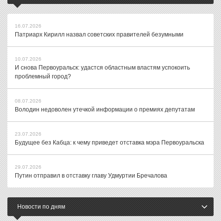
16.07.2026
Патриарх Кирилл назвал советских правителей безумными
10.07.2026
И снова Первоуральск: удастся областным властям успокоить
проблемный город?
08.07.2026
Володин недоволен утечкой информации о премиях депутатам
23.07.2026
Будущее без Кабца: к чему приведет отставка мэра Первоуральска
29.07.2026
Путин отправил в отставку главу Удмуртии Бречалова
Новости по дням