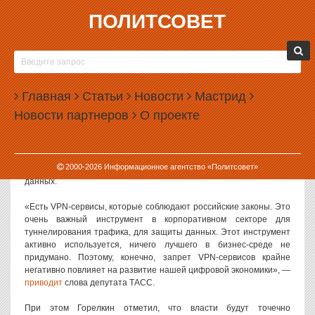
ПОЛИТСОВЕТ
25.03.2026, 13:36
В ГОСДУМЕ ПООБЕЩАЛИ НЕ ВВОДИТЬ
ПОЛНЫЙ ЗАПРЕТ VPN
Главная
Статьи
Новости
Мастрид
В комитете Государственной думы по информационной политике
Новости партнеров
О проекте
заявили, что власти не рассматривают вопрос о полном запрете
VPN-сервисов.
Как заявил первый зампред комитета Антон Горелкин, такие
2000-
2026
Информационное агентство «Политсовет»
сервисы используются российскими предприятиями для защиты
данных.
«Есть VPN-сервисы, которые соблюдают российские законы. Это
очень важный инструмент в корпоративном секторе для
туннелирования трафика, для защиты данных. Этот инструмент
активно используется, ничего лучшего в бизнес-среде не
придумано. Поэтому, конечно, запрет VPN-сервисов крайне
негативно повлияет на развитие нашей цифровой экономики», —
приводит
слова депутата ТАСС.
При этом Горелкин отметил, что власти будут точечно