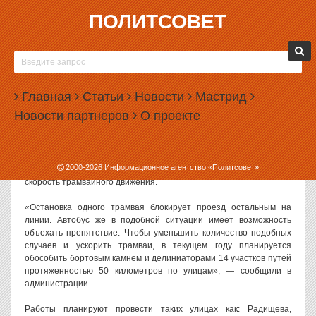
ПОЛИТСОВЕТ
24.03.2026, 14:33
В ЕКАТЕРИНБУРГЕ ОБОСОБЯТ ТРАМВАЙНЫЕ
ПУТИ НА 14 УЛИЦАХ
Главная
Статьи
Новости
Мастрид
Власти Екатеринбурга пообещали в течение этого года
Новости партнеров
О проекте
обособить трамвайные пути на 14 участках улиц
протяженностью 50 километров.
Как сообщили в пресс-службе городской администрации, с
2000-
2026
Информационное агентство «Политсовет»
помощью обособления путей власти хотят повысить общую
скорость трамвайного движения.
«Остановка одного трамвая блокирует проезд остальным на
линии. Автобус же в подобной ситуации имеет возможность
объехать препятствие. Чтобы уменьшить количество подобных
случаев и ускорить трамваи, в текущем году планируется
обособить бортовым камнем и делиниаторами 14 участков путей
протяженностью 50 километров по улицам», — сообщили в
администрации.
Работы планируют провести таких улицах как: Радищева,