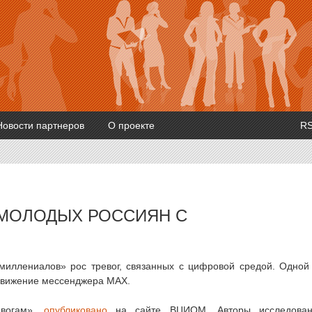
Новости партнеров
О проекте
R
 МОЛОДЫХ РОССИЯН С
ллениалов» рос тревог, связанных с цифровой средой. Одной
одвижение мессенджера MAX.
евогам»,
опубликовано
на сайте ВЦИОМ. Авторы исследован