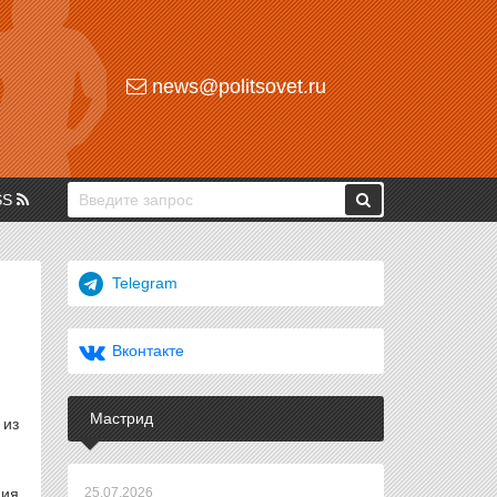
news@politsovet.ru
SS
Telegram
Вконтакте
Мастрид
 из
ия
25.07.2026