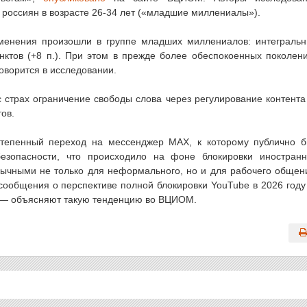
у россиян в возрасте 26-34 лет («младшие миллениалы»).
менения произошли в группе младших миллениалов: интеграль
нктов (+8 п.). При этом в прежде более обеспокоенных поколен
оворится в исследовании.
с страх ограничение свободы слова через регулирование контент
ов.
степенный переход на мессенджер MAX, к которому публично 
езопасности, что происходило на фоне блокировки иностран
вычными не только для неформального, но и для рабочего общен
сообщения о перспективе полной блокировки YouTube в 2026 год
, — объясняют такую тенденцию во ВЦИОМ.