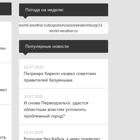
Погода на неделю
world-weather.ru/pogoda/russia/yekaterinburg/14days/
world-weather.ru
Популярные новости
ян.
16.07.2026
Патриарх Кирилл назвал советских
правителей безумными
яет
10.07.2026
И снова Первоуральск: удастся
областным властям успокоить
проблемный город?
23.07.2026
та,
Будущее без Кабца: к чему приведет