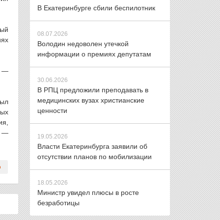
В Екатеринбурге сбили беспилотник
ный
08.07.2026
иях
Володин недоволен утечкой
информации о премиях депутатам
а —
30.06.2026
В РПЦ предложили преподавать в
медицинских вузах христианские
был
ценности
ных
ия,
у —
19.05.2026
Власти Екатеринбурга заявили об
отсутствии планов по мобилизации
18.05.2026
Министр увидел плюсы в росте
безработицы