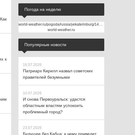
Погода на неделю
Как
world-weather.ru/pogoda/russia/yekaterinburg/14days/
world-weather.ru
Популярные новости
х к
16.07.2026
Патриарх Кирилл назвал советских
правителей безумными
10.07.2026
ким
И снова Первоуральск: удастся
областным властям успокоить
проблемный город?
23.07.2026
Будущее без Кабца: к чему приведет