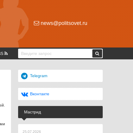
news@politsovet.ru
SS
Telegram
Вконтакте
ей.
Мастрид
еми
25.07.2026