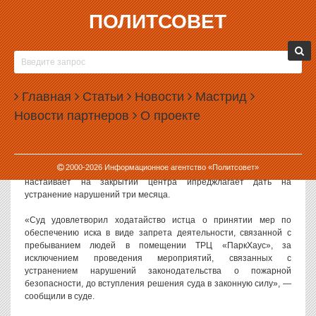
ПОЛИТСОВЕТ
18.03.2026, 17:18
В ЕКАТЕРИНБУРГЕ СУД ЗАКРЫЛ ТОРГОВЫЙ
ЦЕНТР «ПАРК ХАУС»
Главная
Статьи
Новости
Мастрид
В Екатеринбурге суд в рамках обеспечительных мер закрыл
Новости партнеров
О проекте
торговый центр «Парк Хаус» из-за нарушений норм пожарной
безопасности.
Как сообщили в пресс-службе судов региона, иск о приостановке
2000-
2026
Информационное агентство «Политсовет»
работы ТРЦ подала прокуратура Кировского района. Ведомство
настаивает на закрытии центра ипреджлагает дать на
устранение нарушений три месяца.
«Суд удовлетворил ходатайство истца о принятии мер по
обеспечению иска в виде запрета деятельности, связанной с
пребыванием людей в помещении ТРЦ «ПаркХаус», за
исключением проведения мероприятий, связанных с
устранением нарушений законодательства о пожарной
безопасности, до вступления решения суда в законную силу», —
сообщили в суде.