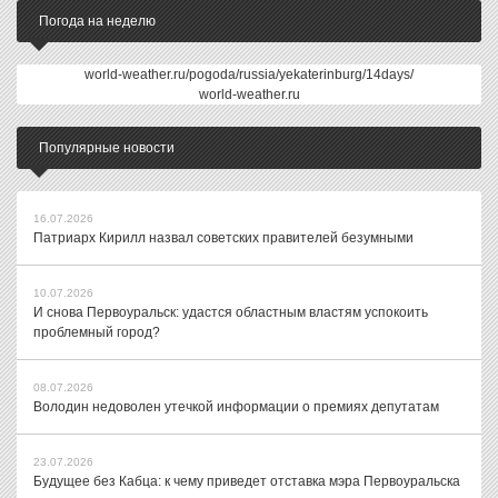
Погода на неделю
world-weather.ru/pogoda/russia/yekaterinburg/14days/
world-weather.ru
Популярные новости
16.07.2026
Патриарх Кирилл назвал советских правителей безумными
10.07.2026
И снова Первоуральск: удастся областным властям успокоить
проблемный город?
08.07.2026
Володин недоволен утечкой информации о премиях депутатам
23.07.2026
Будущее без Кабца: к чему приведет отставка мэра Первоуральска