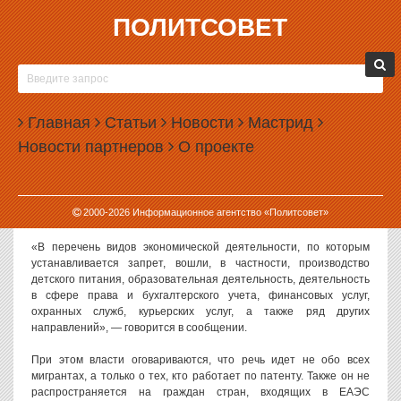
ПОЛИТСОВЕТ
18.03.2026, 16:36
ПАСЛЕР ЗАПРЕТИЛ МИГРАНТАМ РАБОТАТЬ
КУРЬЕРАМИ ПО ПАТЕНТУ
Главная
Статьи
Новости
Мастрид
Губернатор Свердловской области Денис Паслер запретил
Новости партнеров
О проекте
иностранным гражданам, использующим систему патентов,
работать курьерами и охранниками.
О новом указе губернатора сообщает региональный
2000-
2026
Информационное агентство «Политсовет»
департамент информационной политики.
«В перечень видов экономической деятельности, по которым
устанавливается запрет, вошли, в частности, производство
детского питания, образовательная деятельность, деятельность
в сфере права и бухгалтерского учета, финансовых услуг,
охранных служб, курьерских услуг, а также ряд других
направлений», — говорится в сообщении.
При этом власти оговариваются, что речь идет не обо всех
мигрантах, а только о тех, кто работает по патенту. Также он не
распространяется на граждан стран, входящих в ЕАЭС