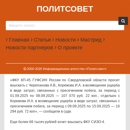
ПОЛИТСОВЕТ
24.10.2025, 10:14
ФСИН ПОДАЛА В СУД НА УРАЛЬЦЕВ,
СБЕЖАВШИХ ИЗ СИЗО
Главная
Статьи
Новости
Мастрид
В Свердловской области учреждения ФСИН подали иски к двум
Новости партнеров
О проекте
осужденным, которые в сентябре 2025 года сбежали из СИЗО-1 в
Екатеринбурге.
Как сообщили в пресс-службе судов региона, ведомство хочет
2000-
2026
Информационное агентство «Политсовет»
взыскать в беглецов расходы, связанные с их поисками.
«ФКУ КП-45 ГУФСИН России по Свердловской области просит
взыскать с Черепанова А.В., Корюкова И.А. в возмещение ущерба
в виде затрат, связанных с пресечением побега, за период с
01.09.2025 по 08.09.2025 — 107 070 руб. 22 коп.; отдельно с
Корюкова И.А. в возмещение ущерба в виде затрат, связанных с
пресечением побега, за период с 09.09.2025 по 15.09.2025 — 16
294 руб. 72 коп», — сообщили в суде.
Еще более 66 тысяч рублей хочет взыскать ФКУ СИЗО-4.