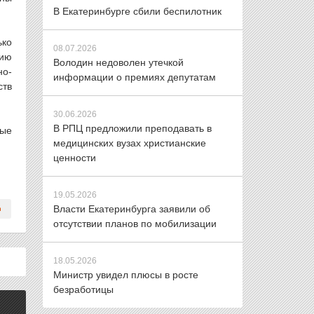
В Екатеринбурге сбили беспилотник
ько
08.07.2026
пию
Володин недоволен утечкой
но-
информации о премиях депутатам
ств
30.06.2026
В РПЦ предложили преподавать в
тые
медицинских вузах христианские
ценности
19.05.2026
Власти Екатеринбурга заявили об
отсутствии планов по мобилизации
18.05.2026
Министр увидел плюсы в росте
безработицы