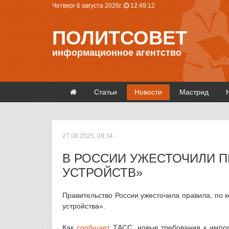
Четверг 6 августа 2026г.
12:49:12
ПОЛИТСОВЕТ
информационное агентство
Статьи
Новости
Мастрид
27.08.2025, 09:34
В РОССИИ УЖЕСТОЧИЛИ П
УСТРОЙСТВ»
Правительство России ужесточила правила, по 
устройства».
Как
сообщает
ТАСС, новые требования к импор