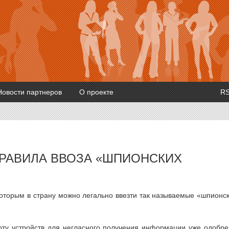
Новости партнеров
О проекте
R
РАВИЛА ВВОЗА «ШПИОНСКИХ
которым в страну можно легально ввезти так называемые «шпионс
ту устройств для негласного получения информации уже одобр