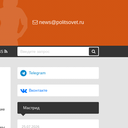
news@politsovet.ru
SS
Telegram
Вконтакте
Мастрид
кие
ены
25.07.2026