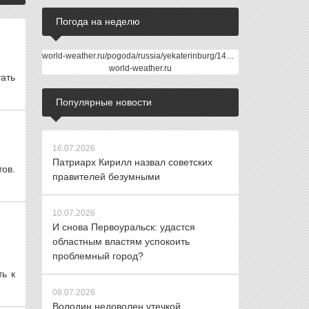
Погода на неделю
world-weather.ru/pogoda/russia/yekaterinburg/14days/
world-weather.ru
ать
Популярные новости
16.07.2026
Патриарх Кирилл назвал советских
тов.
правителей безумными
10.07.2026
И снова Первоуральск: удастся
областным властям успокоить
проблемный город?
ть к
08.07.2026
Володин недоволен утечкой