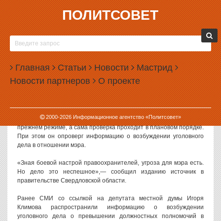
ПОЛИТСОВЕТ
03.07.2025, 13:02
УРАЛЬСКИЙ МЭР МОЖЕТ СТАТЬ ФИГУРАНТОМ
УГОЛОВНОГО ДЕЛА
Главная
Статьи
Новости
Мастрид
В Свердловской области силовики проводят проверку в
Новости партнеров
О проекте
отношении главы Красноуфимска Михаила Конева.
Информацию о работе правоохранительных органов
подтвердил
изданию «Коммерсантъ-Урал» замглавы Красноуфимска Руслан
2000-
2026
Информационное агентство «Политсовет»
Шахбанов. По его словам, администрация города работает в
прежнем режиме, а сама проверка проходит в плановом порядке.
При этом он опроверг информацию о возбуждении уголовного
дела в отношении мэра.
«Зная боевой настрой правоохранителей, угроза для мэра есть.
Но дело это неспешное»,— сообщил изданию источник в
правительстве Свердловской области.
Ранее СМИ со ссылкой на депутата местной думы Игоря
Климова распространили информацию о возбуждении
уголовного дела о превышении должностных полномочий в