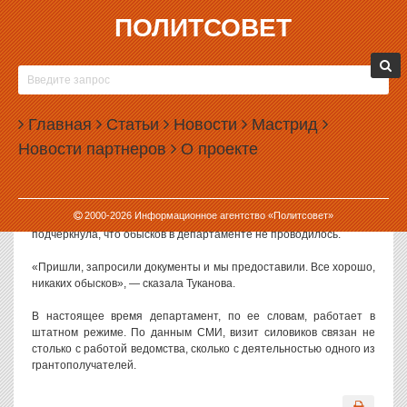
ПОЛИТСОВЕТ
01.07.2025, 17:37
СИЛОВИКИ ПРИШЛИ В СВЕРДЛОВСКИЙ
ДЕПАРТАМЕНТ ПО РАЗВИТИЮ ТУРИЗМА
Главная
Статьи
Новости
Мастрид
В Екатеринбурге силовики пришли за документами в офис
Новости партнеров
О проекте
департамента по развитию туризма и индустрии гостеприимства
по Свердловской области.
Информация об этом изданию «Коммерсантъ-Урал»
2000-
2026
Информационное агентство «Политсовет»
подтвердила
директор департамента Эльмира Туканова. Она
подчеркнула, что обысков в департаменте не проводилось.
«Пришли, запросили документы и мы предоставили. Все хорошо,
никаких обысков», — сказала Туканова.
В настоящее время департамент, по ее словам, работает в
штатном режиме. По данным СМИ, визит силовиков связан не
столько с работой ведомства, сколько с деятельностью одного из
грантополучателей.