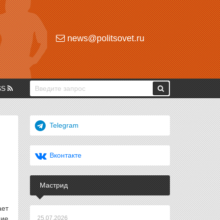
news@politsovet.ru
SS
Telegram
Вконтакте
Мастрид
ает
ние
25.07.2026