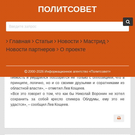
ПОЛИТСОВЕТ
16.03.2004, 15:21
ВОРОНИН НЕ БУДЕТ СПИКЕРОМ ОБЛДУМЫ
«Николай Воронин не сможет больше занять пост спикера
Главная
Статьи
Новости
Мастрид
Областной Думы», – заявил ИА «Политсовет» политолог Лев
Новости партнеров
О проекте
Кощеев.
«За то время, когда Николай Воронин был спикером, он
продемонстрировал полную неспособность управлять
ситуацией. Это очень серьезный недостаток, как в глазах Москвы,
2000-
2026
Информационное агентство «Политсовет»
так и в глазах областной власти. Так же Воронин не смог проявить
гибкость и умудрился поссорится не только с оппозицией, что в
принципе, логично, но и со своими друзьями и соратниками из
областной власти», – отметил Лев Кощеев.
«Все это говорит о том, что как бы Николай Воронин не хотел
сохранить за собой кресло спикера Облдумы, ему это не
удастся», – сообщил Лев Кощеев.