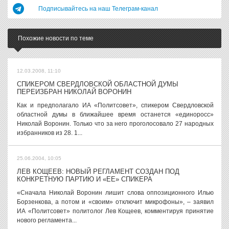
Подписывайтесь на наш Телеграм-канал
Похожие новости по теме
12.03.2008, 11:10
СПИКЕРОМ СВЕРДЛОВСКОЙ ОБЛАСТНОЙ ДУМЫ
ПЕРЕИЗБРАН НИКОЛАЙ ВОРОНИН
Как и предполагало ИА «Политсовет», спикером Свердловской
областной думы в ближайшее время останется «единоросс»
Николай Воронин. Только что за него проголосовало 27 народных
избранников из 28. 1...
25.06.2004, 10:05
ЛЕВ КОЩЕЕВ: НОВЫЙ РЕГЛАМЕНТ СОЗДАН ПОД
КОНКРЕТНУЮ ПАРТИЮ И «ЕЕ» СПИКЕРА
«Сначала Николай Воронин лишит слова оппозиционного Илью
Борзенкова, а потом и «своим» отключит микрофоны», – заявил
ИА «Политсовет» политолог Лев Кощеев, комментируя принятие
нового регламента...