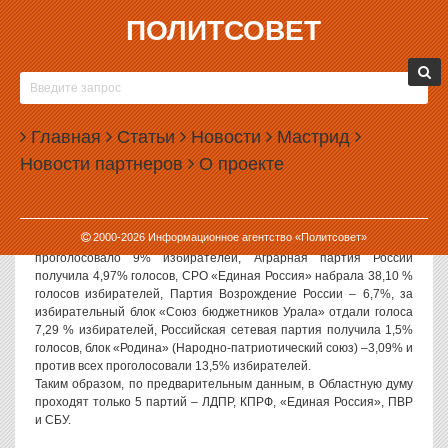
ПОЛИТСОВЕТ
15.03.2004, 09:47
ПРЕДВАРИТЕЛЬНЫЕ ИТОГИ ВЫБОРОВ В
ОБЛДУМУ
Главная
Статьи
Новости
Мастрид
Сегодня председатель областной избирательной комиссии
Новости партнеров
О проекте
Владимир Мостовщиков на своей пресс-конференции озвучил
предварительные итоги голосования на выборах депутатов
Областной Думы Свердловской области.
Свердловское региональное отделение ЛДПР набрало 9,51%
2000-
2026
Информационное агентство «Политсовет»
голосов, Российская Партия Жизни –2,66%, за КПРФ
проголосовало 9% избирателей, Аграрная партия России
получила 4,97% голосов, СРО «Единая Россия» набрала 38,10 %
голосов избирателей, Партия Возрождение России – 6,7%, за
избирательный блок «Союз бюджетников Урала» отдали голоса
7,29 % избирателей, Российская сетевая партия получила 1,5%
голосов, блок «Родина» (Народно-патриотический союз) –3,09% и
против всех проголосовали 13,5% избирателей.
Таким образом, по предварительным данным, в Областную думу
проходят только 5 партий – ЛДПР, КПРФ, «Единая Россия», ПВР
и СБУ.