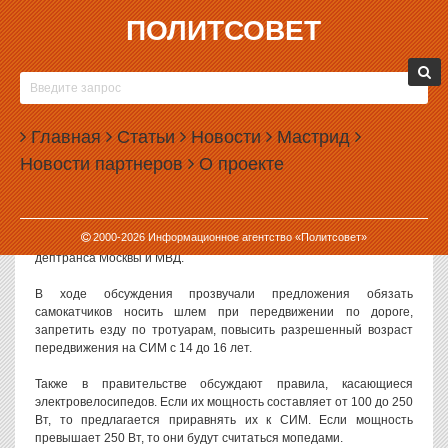
ПОЛИТСОВЕТ
01.04.2025, 13:41
ПРАВИТЕЛЬСТВО ДУМАЕТ НАД ЗАПРЕТОМ
ЕЗДЫ НА САМОКАТАХ ПО ТРОТУАРАМ
Главная
Статьи
Новости
Мастрид
В правительстве России прошло совещание, на котором
Новости партнеров
О проекте
обсуждались различные варианты ограничений для самокатов —
в том числе, запрет ездить по тротуарам.
Как
сообщает
РБК, совещание состоялось 26 марта 2025 года. В
2000-
2026
Информационное агентство «Политсовет»
нем участвовали представители Минпромторга, Минтранса,
дептранса Москвы и МВД.
В ходе обсуждения прозвучали предложения обязать
самокатчиков носить шлем при передвижении по дороге,
запретить езду по тротуарам, повысить разрешенный возраст
передвижения на СИМ с 14 до 16 лет.
Также в правительстве обсуждают правила, касающиеся
электровелосипедов. Если их мощность составляет от 100 до 250
Вт, то предлагается приравнять их к СИМ. Если мощность
превышает 250 Вт, то они будут считаться мопедами.