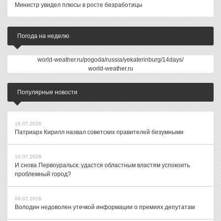
Министр увидел плюсы в росте безработицы
Погода на неделю
world-weather.ru/pogoda/russia/yekaterinburg/14days/
world-weather.ru
Популярные новости
16.07.2026
Патриарх Кирилл назвал советских правителей безумными
10.07.2026
И снова Первоуральск: удастся областным властям успокоить
проблемный город?
08.07.2026
Володин недоволен утечкой информации о премиях депутатам