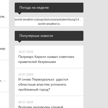
Погода на неделю
ом,
world-weather.ru/pogoda/russia/yekaterinburg/14days/
world-weather.ru
Популярные новости
мир
16.07.2026
Патриарх Кирилл назвал советских
правителей безумными
10.07.2026
И снова Первоуральск: удастся
, -
областным властям успокоить
проблемный город?
08.07.2026
Володин недоволен утечкой