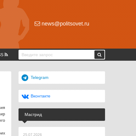
news@politsovet.ru
SS
Telegram
Вконтакте
ния
мир
Мастрид
его
оих
25.07.2026