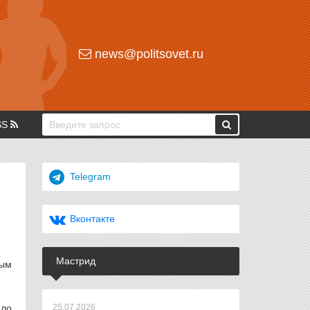
news@politsovet.ru
SS
Telegram
Вконтакте
Мастрид
ным
ало
25.07.2026