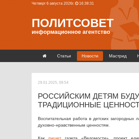
Четверг 6 августа 2026г.
16:38:31
ПОЛИТСОВЕТ
информационное агентство
Статьи
Новости
Мастрид
29.01.2025, 09:54
РОССИЙСКИМ ДЕТЯМ БУДУ
ТРАДИЦИОННЫЕ ЦЕННОС
Воспитательная работа в детских загородных 
духовно-нравственным ценностям.
Как
пишет
газета «Ведомости», проект еди