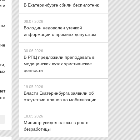
В Екатеринбурге сбили беспилотник
сти
08.07.2026
иях
Володин недоволен утечкой
информации о премиях депутатам
тие
30.06.2026
В РПЦ предложили преподавать в
медицинских вузах христианские
ти,
ценности
ных
19.05.2026
лет
Власти Екатеринбурга заявили об
ите
отсутствии планов по мобилизации
18.05.2026
Министр увидел плюсы в росте
безработицы