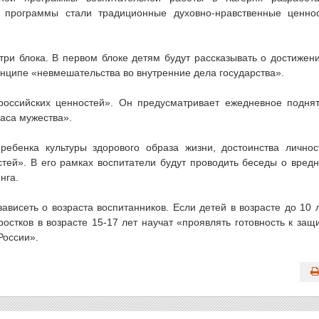
 программы стали традиционные духовно-нравственные ценно
ри блока. В первом блоке детям будут рассказывать о достижен
ринципе «невмешательства во внутренние дела государства».
оссийских ценностей». Он предусматривает ежедневное подня
Часа мужества».
ребенка культуры здорового образа жизни, достоинства личнос
тей». В его рамках воспитатели будут проводить беседы о вред
нга.
ависеть о возраста воспитанников. Если детей в возрасте до 10 
остков в возрасте 15-17 лет научат «проявлять готовность к защ
России».