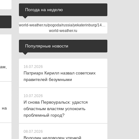
Погода на неделю
world-weather.ru/pogoda/russia/yekaterinburg/14days/
world-weather.ru
Популярные новости
ам,
16.07.2026
Патриарх Кирилл назвал советских
правителей безумными
10.07.2026
И снова Первоуральск: удастся
 на
областным властям успокоить
проблемный город?
08.07.2026
Володин недоволен утечкой