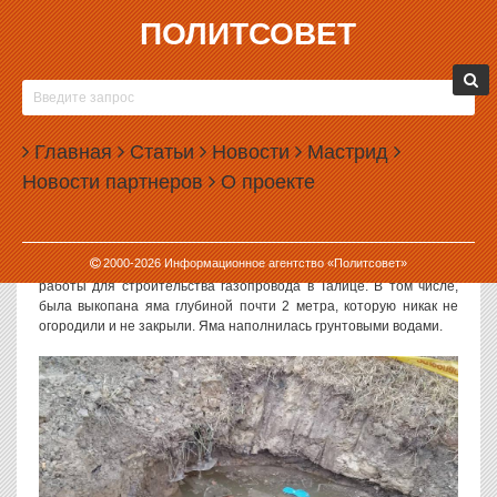
ПОЛИТСОВЕТ
27.01.2025, 16:02
НА УРАЛЕ БУДУТ СУДИТЬ БИЗНЕСМЕНА, ИЗ-ЗА
КОТОРОГО РЕБЕНОК УТОНУЛ В ЯМЕ
Главная
Статьи
Новости
Мастрид
В Свердловской области будут судить предпринимателя, по чьей
Новости партнеров
О проекте
вине в городе Талице девятилетний мальчик утонул в яме с
водой.
Как сообщили в региональном управлении Следственного
2000-
2026
Информационное агентство «Политсовет»
комитета, предприниматель по договору субподряда выполнял
работы для строительства газопровода в Талице. В том числе,
была выкопана яма глубиной почти 2 метра, которую никак не
огородили и не закрыли. Яма наполнилась грунтовыми водами.