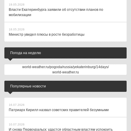
19.05.2026
Власти Екатеринбурга заявили об отсутствии планов по
мобилизации
18.05.2026
Министр увидел плюсы в росте безработицы
Погода на неделю
world-weather.ru/pogoda/russia/yekaterinburg/14days/
world-weather.ru
Популярные новости
16.07.2026
Патриарх Кирилл назвал советских правителей безумными
10.07.2026
И снова Первоуральск: удастся областным властям успокоить