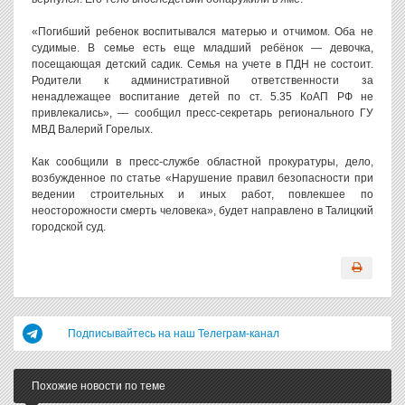
«Погибший ребенок воспитывался матерью и отчимом. Оба не
судимые. В семье есть еще младший ребёнок — девочка,
посещающая детский садик. Семья на учете в ПДН не состоит.
Родители к административной ответственности за
ненадлежащее воспитание детей по ст. 5.35 КоАП РФ не
привлекались», — сообщил пресс-секретарь регионального ГУ
МВД Валерий Горелых.
Как сообщили в пресс-службе областной прокуратуры, дело,
возбужденное по статье «Нарушение правил безопасности при
ведении строительных и иных работ, повлекшее по
неосторожности смерть человека», будет направлено в Талицкий
городской суд.
Подписывайтесь на наш Телеграм-канал
Похожие новости по теме