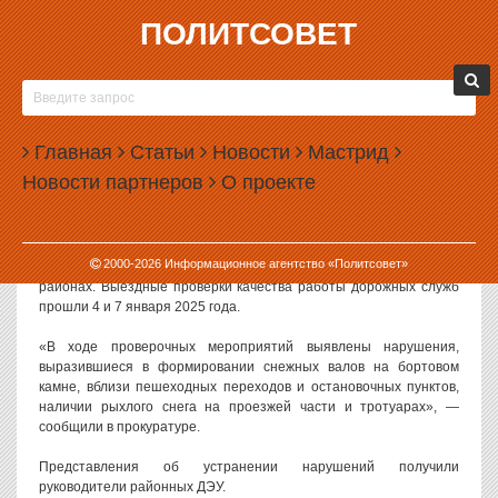
ПОЛИТСОВЕТ
09.01.2025, 11:30
ПРОКУРАТУРА НАШЛА НАРУШЕНИЯ ПРИ
УБОРКЕ СНЕГА В ЕКАТЕРИНБУРГЕ
Главная
Статьи
Новости
Мастрид
В Екатеринбурге прокуратура вынесла представления в адрес
Новости партнеров
О проекте
коммунальных служб из-за нарушений при уборке снега.
Как сообщили в пресс-службе региональной прокуратуры,
претензии у ведомства возникли к уборке в Верх-Исетском,
2000-
2026
Информационное агентство «Политсовет»
Кировском, Октябрьском, Орджоникидзевском и Чкаловском
районах. Выездные проверки качества работы дорожных служб
прошли 4 и 7 января 2025 года.
«В ходе проверочных мероприятий выявлены нарушения,
выразившиеся в формировании снежных валов на бортовом
камне, вблизи пешеходных переходов и остановочных пунктов,
наличии рыхлого снега на проезжей части и тротуарах», —
сообщили в прокуратуре.
Представления об устранении нарушений получили
руководители районных ДЭУ.