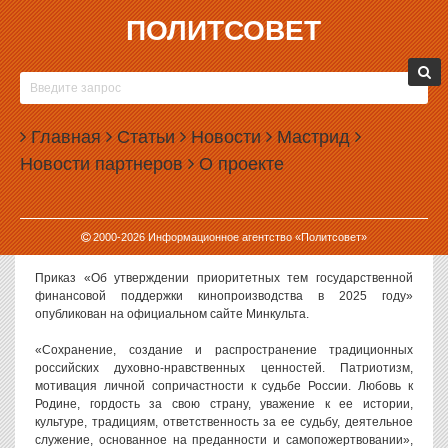
ПОЛИТСОВЕТ
27.12.2024, 09:37
ПРИОРИТЕТНЫМИ ТЕМАМИ ДЛЯ
ГОСПОДДЕРЖКИ КИНО СТАЛИ ПАТРИОТИЗМ,
Главная
ТРАДИЦИОННЫЕ ЦЕННОСТИ И УСПЕХИ
Статьи
Новости
Мастрид
РАЗВЕДКИ
Новости партнеров
О проекте
Министерство культуры РФ утвердило список приоритетных тем
для государственной поддержки кино. На первом месте идут
темы, связанные с патриотизмом и традиционными духовно-
2000-
2026
Информационное агентство «Политсовет»
нравственными ценностями.
Приказ «Об утверждении приоритетных тем государственной
финансовой поддержки кинопроизводства в 2025 году»
опубликован на официальном сайте Минкульта.
«Сохранение, создание и распространение традиционных
российских духовно-нравственных ценностей. Патриотизм,
мотивация личной сопричастности к судьбе России. Любовь к
Родине, гордость за свою страну, уважение к ее истории,
культуре, традициям, ответственность за ее судьбу, деятельное
служение, основанное на преданности и самопожертвовании»,