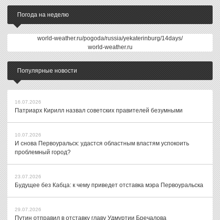
Погода на неделю
world-weather.ru/pogoda/russia/yekaterinburg/14days/
world-weather.ru
Популярные новости
16.07.2026
Патриарх Кирилл назвал советских правителей безумными
10.07.2026
И снова Первоуральск: удастся областным властям успокоить
проблемный город?
23.07.2026
Будущее без Кабца: к чему приведет отставка мэра Первоуральска
29.07.2026
Путин отправил в отставку главу Удмуртии Бречалова