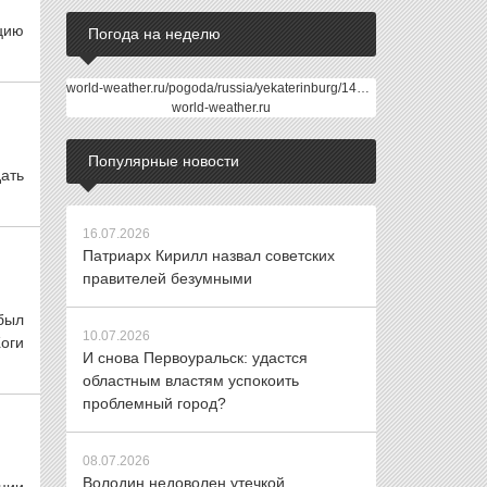
цию
Погода на неделю
world-weather.ru/pogoda/russia/yekaterinburg/14days/
world-weather.ru
Популярные новости
ать
16.07.2026
Патриарх Кирилл назвал советских
правителей безумными
был
10.07.2026
оги
И снова Первоуральск: удастся
областным властям успокоить
проблемный город?
08.07.2026
Володин недоволен утечкой