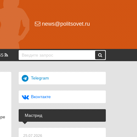
news@politsovet.ru
SS
Telegram
Вконтакте
Мастрид
оре
25.07.2026