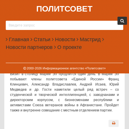
ПОЛИТСОВЕТ
18.10.2002, 09:38
«ЕДИНОРОССЫ» УЖЕ В МАРИЙ ЭЛ
19 октября в Марий Эл побывают члены политсовета партии
Главная
Статьи
Новости
Мастрид
«Единая Россия». Делегация «единороссов» совершает сейчас
Новости партнеров
О проекте
на теплоходе тур по Волге, но не отдыха ради, а знакомства с
регионами Приволжского федерального округа для. Между
Чебоксарами и Нижним Новгородом в графике остановок
значится Йошкар–Ола.
2000-
2026
Информационное агентство «Политсовет»
Визит в столицу Марий Эл продлится один день. В Марий Эл
побывают члены политсовета «Единой России» Франц
Клинцевич, Александр Владиславлев, Андрей Исаев, Юрий
Медведев и др. Гости наметили целый ряд встреч – со
студенческой и творческой интеллигенцией, с заводчанами и
директорским корпусом, с бизнесменами республики и
активистами Союза ветеранов войны в Афганистане. Пройдет
также и внутренне совещание с местным отделением партии.