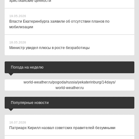
христианские ценности
19.05.2026
Власти Екатеринбурга заявили об отсутствии планов по
мобилизации
18.05.2026
Министр увидел плюсы в росте безработицы
Погода на неделю
world-weather.ru/pogoda/russia/yekaterinburg/14days/
world-weather.ru
Популярные новости
16.07.2026
Патриарх Кирилл назвал советских правителей безумными