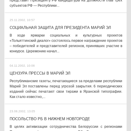
представит Президенту РФ кандидатуры на должности глав трех
субъектов РФ — Республики...
25.11.2002, 10:57
СОЦИАЛЬНАЯ ЗАЩИТА ДЛЯ ПРЕЗИДЕНТА МАРИЙ ЭЛ
В ходе ярмарки социальных и культурных проектов
«Тольяттинский диалог» состоялось первое награждение проектов
– победителей и представителей регионов, принявших участие в
конкурсе. Церемонию начал...
04.11.2002, 10:06
ЦЕНЗУРА ПРЕССЫ В МАРИЙ ЭЛ
Республиканские газеты, печатающиеся за пределами республики
Марий Эл поставлены перед угрозой закрытия. 6 периодических
изданий сейчас печатают свои тиражи в Яранской типографии.
Как стало известно,...
23.08.2002, 13:05
ПОСОЛЬСТВО РБ В НИЖНЕМ НОВГОРОДЕ
В целях активизации сотрудничества Белоруссии с регионами