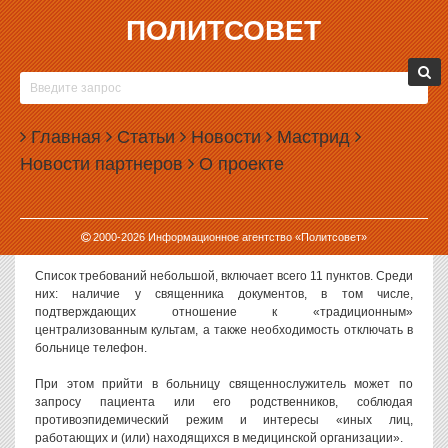
ПОЛИТСОВЕТ
02.12.2024, 14:19
МИНЗДРАВ ОПРЕДЕЛИЛ ПОРЯДОК ДОСТУПА
СВЯЩЕННОСЛУЖИТЕЛЕЙ К ПАЦИЕНТАМ
Главная
Статьи
Новости
Мастрид
Министерство здравоохранения России утвердило требования к
Новости партнеров
О проекте
посещению пациентов, находящихся на лечении в
государственных больницах, работниками культа для проведения
богослужений, других религиозных обрядов и церемоний в
медучреждениях, в том числе в палатах интенсивной терапии и
2000-
2026
Информационное агентство «Политсовет»
реанимации.
Список требований небольшой, включает всего 11 пунктов. Среди
них: наличие у священника документов, в том числе,
подтверждающих отношение к «традиционным»
централизованным культам, а также необходимость отключать в
больнице телефон.
При этом прийти в больницу священнослужитель может по
запросу пациента или его родственников, соблюдая
противоэпидемический режим и интересы «иных лиц,
работающих и (или) находящихся в медицинской организации».