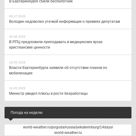
В Екатеринбурге сбили беспилотник
08.07.2026
Володин недоволен утечкой информации о премиях депутатам
30.06.2026
В РПЦ предложили преподавать в медицинских вузах
христианские ценности
19.05.2026
Власти Екатеринбурга заявили об отсутствии планов по
мобилизации
18.05.2026
Министр увидел плюсы в росте безработицы
Погода на неделю
world-weather.ru/pogoda/russia/yekaterinburg/14days/
world-weather.ru