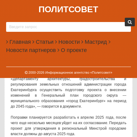
ПОЛИТСОВЕТ
04.10.2024, 11:51
В ЕКАТЕРИНБУРГЕ ОТРЕДАКТИРУЮТ
ГЕНПЛАН
Главная
Статьи
Новости
Мастрид
Власти Екатеринбурге решили внести изменения в Генеральный
Новости партнеров
О проекте
план развития города до 2045 года.
Постановление о подготовке поправок к Генплану подписал
глава Екатеринбурга Алексей Орлов.
2000-
2026
Информационное агентство «Политсовет»
«Департаменту архитектуры, градостроительства и
регулирования земельных отношений администрации города
Екатеринбурга осуществить подготовку проекта о внесении
изменений в Генеральный план городского округа —
муниципального образования «город Екатеринбург» на период
до 2045 года», — говорится в документе.
Поправки планируется разработать к апрелю 2025 года, после
чего еще несколько месяцев уйдет на их согласование. Передать
проект для утверждения в региональный Минстрой городские
власти должны до августа 2025 года.