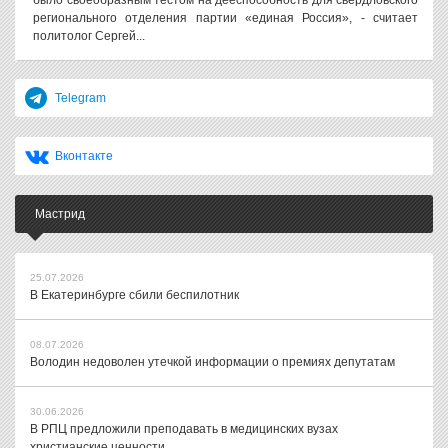
было своеобразным тестом на дееспособность для свердловского
регионального отделения партии «единая Россия», - считает
политолог Сергей...
Telegram
Вконтакте
Мастрид
25.07.2026
В Екатеринбурге сбили беспилотник
08.07.2026
Володин недоволен утечкой информации о премиях депутатам
30.06.2026
В РПЦ предложили преподавать в медицинских вузах
христианские ценности