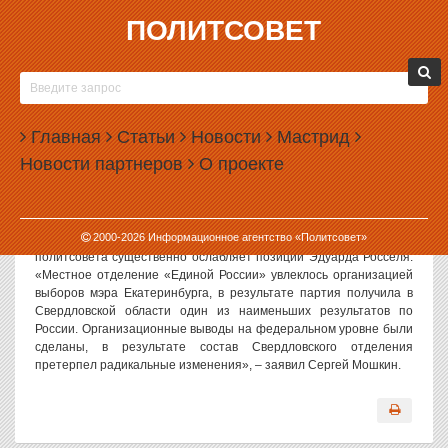
ПОЛИТСОВЕТ
01.03.2004, 14:00
«ЕДИНУЮ РОССИЮ» БУДУТ ЧИСТИТЬ
«Прошедшее в пятницу заседание политсовета Свердловского
Главная
Статьи
Новости
Мастрид
регионального показало, что за ошибки, допущенные в ходе
Новости партнеров
О проекте
кампании по выборам депутатов Государственной думы,
поплатятся многие представители списка и партии и «Единая
Россия», – считает политолог Сергей Мошкин.
По его словам, кадровые перестановки в СРО «Единая Россия» и
2000-
2026
Информационное агентство «Политсовет»
в частности уход Олега Бакина с поста председателя
политсовета существенно ослабляет позиции Эдуарда Росселя.
«Местное отделение «Единой России» увлеклось организацией
выборов мэра Екатеринбурга, в результате партия получила в
Свердловской области один из наименьших результатов по
России. Организационные выводы на федеральном уровне были
сделаны, в результате состав Свердловского отделения
претерпел радикальные изменения», – заявил Сергей Мошкин.