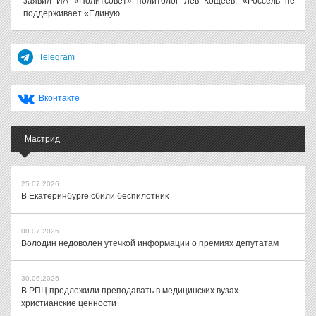
заявил ИА «Политсовет» политолог Лев Кощеев. «Россель не
поддерживает «Единую...
Telegram
Вконтакте
Мастрид
25.07.2026
В Екатеринбурге сбили беспилотник
08.07.2026
Володин недоволен утечкой информации о премиях депутатам
30.06.2026
В РПЦ предложили преподавать в медицинских вузах
христианские ценности