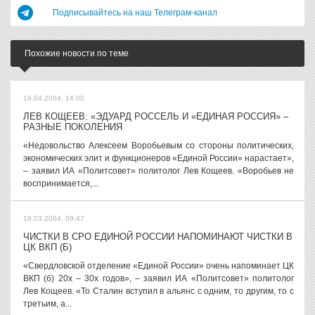
Подписывайтесь на наш Телеграм-канал
Похожие новости по теме
16.04.2004, 14:00
ЛЕВ КОЩЕЕВ: «ЭДУАРД РОССЕЛЬ И «ЕДИНАЯ РОССИЯ» –
РАЗНЫЕ ПОКОЛЕНИЯ
«Недовольство Алексеем Воробьевым со стороны политических,
экономических элит и функционеров «Единой России» нарастает»,
– заявил ИА «Политсовет» политолог Лев Кощеев. «Воробьев не
воспринимается,...
18.03.2004, 09:47
ЧИСТКИ В СРО ЕДИНОЙ РОССИИ НАПОМИНАЮТ ЧИСТКИ В
ЦК ВКП (Б)
«Свердловской отделение «Единой России» очень напоминает ЦК
ВКП (б) 20х – 30х годов», – заявил ИА «Политсовет» политолог
Лев Кощеев. «То Сталин вступил в альянс с одним, то другим, то с
третьим, а...