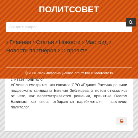
ПОЛИТСОВЕТ
01.03.2004, 12:10
СРО «ЕДИНОЙ РОССИИ» НАПОМИНАЕТ КПСС
30-Х ГОДОВ
Главная
Статьи
Новости
Мастрид
«Единая Россия» призывает к единению, а ее Свердловское
Новости партнеров
О проекте
региональное раздирают внутренние конфликты», – заявил ИА
«Политсовет» политолог Лев Кощеев.
«В СРО «Единой России» продолжается непрерывная борьба за
верховенство. Сначала выживают одних «уклонистов», потом
2000-
2026
Информационное агентство «Политсовет»
других. Все происходит в лучших традициях КПСС 30-х годов» –
считает политолог.
«Смешно смотрится, как сначала СРО «Единая Россия» решили
поддержать кандидата Евгения Зяблицева, а потом отказались
от него, как пересматриваются решения, принятые Олегом
Бакиным, как вновь отбираются партбилеты», – заключил
политолог.