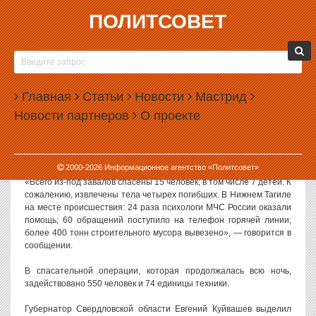
ПОЛИТСОВЕТ
02.08.2024, 09:17
ИЗ-ПОД ЗАВАЛОВ ДОМА В НИЖНЕМ ТАГИЛЕ
ИЗВЛЕКЛИ ТЕЛА ЧЕТЫРЕХ ПОГИБШИХ
Главная
Статьи
Новости
Мастрид
В Нижнем Тагиле из-под завалов обрушившегося жилого дома
Новости партнеров
О проекте
извлекли тела четырех погибших. 15 человек удалось спасти.
Информацию о погибших по состоянию на 9 утра 2 августа 2024
года приводит пресс-службе МЧС России.
2000-
2026
Информационное агентство «Политсовет»
«Всего из-под завалов спасены 15 человек, в том числе 7 детей. К
сожалению, извлечены тела четырех погибших. В Нижнем Тагиле
на месте происшествия: 24 раза психологи МЧС России оказали
помощь; 60 обращений поступило на телефон горячей линии;
более 400 тонн строительного мусора вывезено», — говорится в
сообщении.
В спасательной операции, которая продолжалась всю ночь,
задействовано 550 человек и 74 единицы техники.
Губернатор Свердловской области Евгений Куйвашев выделил