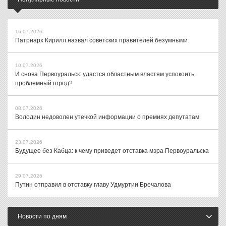
16.07.2026
Патриарх Кирилл назвал советских правителей безумными
10.07.2026
И снова Первоуральск: удастся областным властям успокоить
проблемный город?
08.07.2026
Володин недоволен утечкой информации о премиях депутатам
23.07.2026
Будущее без Кабца: к чему приведет отставка мэра Первоуральска
29.07.2026
Путин отправил в отставку главу Удмуртии Бречалова
Новости по дням