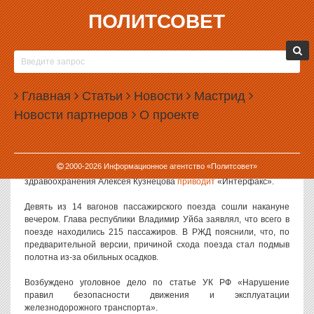
ПОЛИТСОВЕТ
27.06.2024, 09:43
ПРИ СХОДЕ ПАССАЖИРСКОГО ПОЕЗДА С
РЕЛЬСОВ В КОМИ ПОСТРАДАЛИ ДО 40
Главная
ЧЕЛОВЕК
Статьи
Новости
Мастрид
Новости партнеров
О проекте
В результате схода с рельсов пассажирского поезда в Коми
пострадали до 40 человек, состояние семерых из них
оценивается как тяжелое.
2000-
2026
Информационное агентство «Политсовет»
Такие данные со ссылкой на помощника министра
здравоохранения Алексея Кузнецова
приводит
«Интерфакс».
Девять из 14 вагонов пассажирского поезда сошли накануне
вечером. Глава республики Владимир Уйба заявлял, что всего в
поезде находились 215 пассажиров. В РЖД пояснили, что, по
предварительной версии, причиной схода поезда стал подмыв
полотна из-за обильных осадков.
Возбуждено уголовное дело по статье УК РФ «Нарушение
правил безопасности движения и эксплуатации
железнодорожного транспорта».