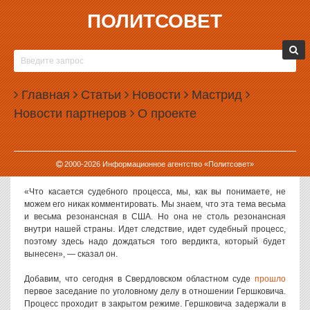
ПОЛИТСОВЕТ
26.06.2024, 17:52
В КРЕМЛЕ ПРОКОММЕНТИРОВАЛИ ДЕЛО
ЖУРНАЛИСТА ГЕРШКОВИЧА, КОТОРОГО
Главная
СУДЯТ В ЕКАТЕРИНБУРГЕ
Статьи
Новости
Мастрид
Новости партнеров
О проекте
Пресс-секретарь президента России Дмитрий Песков заявил, что
дело американского журналиста Эвана Гершковича не имеет в
РФ такого резонанса, как за рубежом.
2000-
2026
Информационное агентство «Политсовет»
Слова Пескова
приводит
газета «Ведомости».
«Что касается судебного процесса, мы, как вы понимаете, не
можем его никак комментировать. Мы знаем, что эта тема весьма
и весьма резонансная в США. Но она не столь резонансная
внутри нашей страны. Идет следствие, идет судебный процесс,
поэтому здесь надо дождаться того вердикта, который будет
вынесен», — сказал он.
Добавим, что сегодня в Свердловском областном суде
прошло
первое заседание по уголовному делу в отношении Гершковича.
Процесс проходит в закрытом режиме. Гершковича задержали в