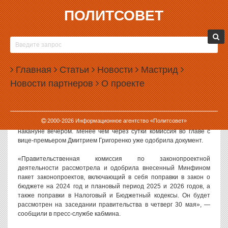
ПОЛИТСОВЕТ
29.05.2024, 13:46
ПРАВИТЕЛЬСТВЕННАЯ КОМИССИЯ
ОДОБРИЛА НАЛОГОВУЮ РЕФОРМУ
Главная
Статьи
Новости
Мастрид
Правительственная комиссия по законопроектной деятельности
Новости партнеров
О проекте
одобрила проект налоговой реформы, предложенной
министерством финансов. Уже завтра инициативу рассмотрит
само правительство.
2000-
2026
Информационное агентство «Политсовет»
О том, что Минфин подготовил законопроект, стало известно
накануне вечером. Менее чем через сутки комиссия во главе с
вице-премьером Дмитрием Григоренко уже одобрила документ.
«Правительственная комиссия по законопроектной
деятельности рассмотрела и одобрила внесенный Минфином
пакет законопроектов, включающий в себя поправки в закон о
бюджете на 2024 год и плановый период 2025 и 2026 годов, а
также поправки в Налоговый и Бюджетный кодексы. Он будет
рассмотрен на заседании правительства в четверг 30 мая», —
сообщили в пресс-службе кабмина.