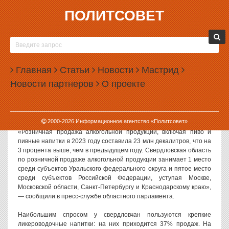
ПОЛИТСОВЕТ
23.05.2024, 10:46
СВЕРДЛОВСКАЯ ОБЛАСТЬ ЗАНЯЛА ПЯТОЕ
МЕСТО ПО ПРОДАЖАМ АЛКОГОЛЯ
Главная
Статьи
Новости
Мастрид
Свердловская область заняла первое место на Урале и пятое
Новости партнеров
О проекте
место в стране по продажам алкогольных напитков.
Такие данные прозвучали накануне на заседании комитета по
аграрной политике в региональном Заксобрании.
2000-
2026
Информационное агентство «Политсовет»
«Розничная продажа алкогольной продукции, включая пиво и
пивные напитки в 2023 году составила 23 млн декалитров, что на
3 процента выше, чем в предыдущем году. Свердловская область
по розничной продаже алкогольной продукции занимает 1 место
среди субъектов Уральского федерального округа и пятое место
среди субъектов Российской Федерации, уступая Москве,
Московской области, Санкт-Петербургу и Краснодарскому краю»,
— сообщили в пресс-службе областного парламента.
Наибольшим спросом у свердловчан пользуются крепкие
ликероводочные напитки: на них приходится 37% продаж. На