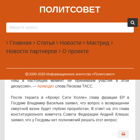
ПОЛИТСОВЕТ
25.03.2024, 14:30
КРЕМЛЬ ОТКАЗАЛСЯ УЧАСТВОВАТЬ В
ДИСКУССИИ О СМЕРТНОЙ КАЗНИ
Главная
Статьи
Новости
Мастрид
В администрации президента РФ заявили, что не участвуют в
Новости партнеров
О проекте
обсуждениях вопроса о возвращении смертной казни.
Такую позицию озвучил пресс-секретарь президента РФ Дмитрий
Песков.
2000-
2026
Информационное агентство «Политсовет»
«Мы в настоящий момент не принимаем участия в этой
дискуссии», —
приводит
слова Пескова ТАСС.
После теракта в «Крокус Сити Холле» глава фракции ЕР в
Госдуме Владимир Васильев заявил, что вопрос о возвращении
смертной казни будет глубоко проработан. В ответ на это глава
конституционного комитета Совета Федерации Андрей Клишас
заявил, что у Госдумы нет полномочий решать этот вопрос.