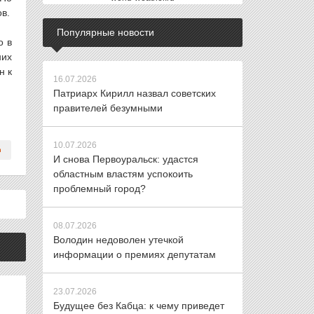
в.
Популярные новости
о в
них
н к
16.07.2026
Патриарх Кирилл назвал советских
правителей безумными
10.07.2026
И снова Первоуральск: удастся
областным властям успокоить
проблемный город?
08.07.2026
Володин недоволен утечкой
информации о премиях депутатам
23.07.2026
Будущее без Кабца: к чему приведет