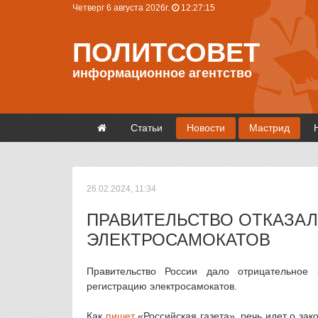
Четверг 6 августа 2026г.
12:27:16
ПОЛИТСОВЕТ
информационное агентство
Статьи
Новости
Мастрид
26.02.2024, 11:34
ПРАВИТЕЛЬСТВО ОТКАЗА
ЭЛЕКТРОСАМОКАТОВ
Правительство России дало отрицательное 
регистрацию электросамокатов.
Как
пишет
«Российская газета», речь идет о зак