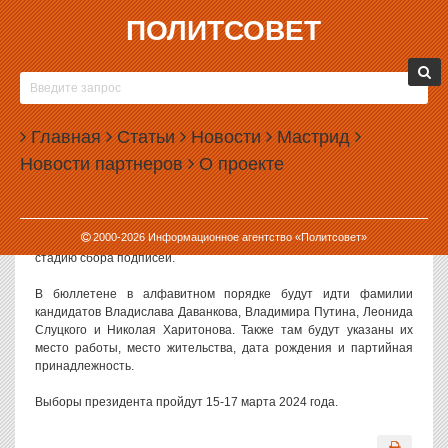
ПОЛИТСОВЕТ
09.02.2024, 16:31
ЦЕНТРИЗБИРКОМ УТВЕРДИЛ БЮЛЛЕТЕНЬ С
ЧЕТЫРЬМЯ КАНДИДАТАМИ В ПРЕЗИДЕНТЫ
Главная
Статьи
Новости
Мастрид
Центризбирком РФ утвердил макет бюллетеня на выборах
Новости партнеров
О проекте
президента, в котором будет четыре кандидата.
Текст бюллетеня был рассмотрен на заседании комиссии 9
февраля 2024 года — на следующий день после того, как было
2000-
2026
Информационное агентство «Политсовет»
отказано в участии в выборах кандидатам, не прошедшим через
стадию сбора подписей.
В бюллетене в алфавитном порядке будут идти фамилии
кандидатов Владислава Даванкова, Владимира Путина, Леонида
Слуцкого и Николая Харитонова. Также там будут указаны их
место работы, место жительства, дата рождения и партийная
принадлежность.
Выборы президента пройдут 15-17 марта 2024 года.