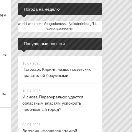
Погода на неделю
ием
world-weather.ru/pogoda/russia/yekaterinburg/14days/
world-weather.ru
Популярные новости
 из
16.07.2026
Патриарх Кирилл назвал советских
правителей безумными
10.07.2026
 на
И снова Первоуральск: удастся
областным властям успокоить
проблемный город?
08.07.2026
Володин недоволен утечкой