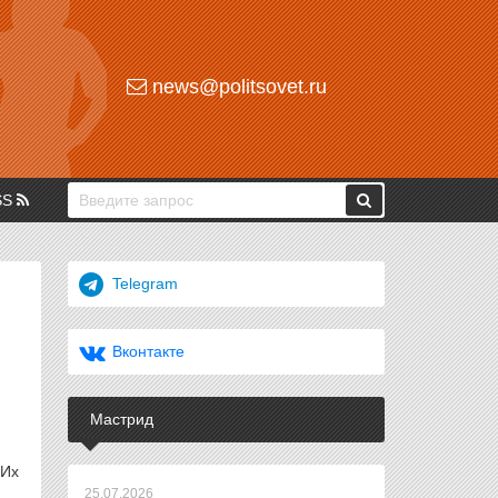
news@politsovet.ru
SS
Telegram
Вконтакте
Мастрид
 Их
25.07.2026