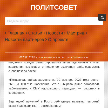
ПОЛИТСОВЕТ
07.12.2023, 09:30
В СВЕРДЛОВСКОЙ ОБЛАСТИ ПОДТВЕРДИЛИ
ТРЕХКРАТНЫЙ РОСТ ЗАБОЛЕВАЕМОСТИ
Главная
КОКЛЮШЕМ
Статьи
Новости
Мастрид
Новости партнеров
О проекте
Роспотребнадзор официально подтвердил, что показатели
заболеваемости коклюшем в Свердловской области выросли по
сравнению с прошлыми годами в несколько раз.
2000-
2026
Информационное агентство «Политсовет»
Как сообщили в региональном управлении ведомства, во время
пандемии ковида регистрировались лишь единичные случаи
заражения коклюшем, и после ее окончания заболеваемость
снова начала расти.
«Показатель заболеваемости за 10 месяцев 2023 года достиг
26,6 на 100 тыс. населения, что в 3,6 раза выше показателя
заболеваемости СМУ «доковидного периода», — говорится в
сообщении.
Еще одной причиной в Роспотребнадзоре называют широкий
охват болеющих ПЦР-тестированием.