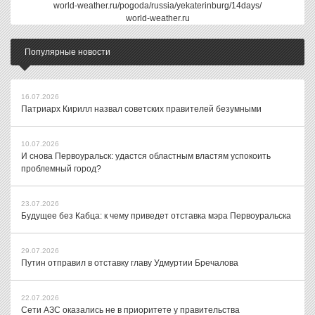
world-weather.ru/pogoda/russia/yekaterinburg/14days/
world-weather.ru
Популярные новости
16.07.2026
Патриарх Кирилл назвал советских правителей безумными
10.07.2026
И снова Первоуральск: удастся областным властям успокоить
проблемный город?
23.07.2026
Будущее без Кабца: к чему приведет отставка мэра Первоуральска
29.07.2026
Путин отправил в отставку главу Удмуртии Бречалова
22.07.2026
Сети АЗС оказались не в приоритете у правительства