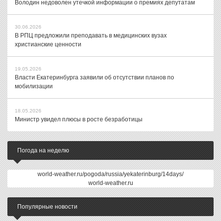
Володин недоволен утечкой информации о премиях депутатам
30.06.2026
В РПЦ предложили преподавать в медицинских вузах
христианские ценности
19.05.2026
Власти Екатеринбурга заявили об отсутствии планов по
мобилизации
18.05.2026
Министр увидел плюсы в росте безработицы
Погода на неделю
world-weather.ru/pogoda/russia/yekaterinburg/14days/
world-weather.ru
Популярные новости