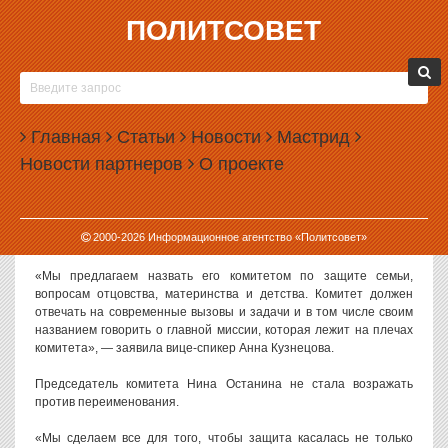
ПОЛИТСОВЕТ
26.10.2023, 17:05
КОМИТЕТ ГОСДУМЫ ЗАЙМЕТСЯ ВОПРОСАМИ
ОТЦОВСТВА
Главная
Статьи
Новости
Мастрид
В Государственной думе переименовали комитет по вопросам
Новости партнеров
О проекте
семьи, женщин и детей. В его название и сферу деятельности
добавили отцовство.
С предложением переименовать комитет выступил на днях
2000-
2026
Информационное агентство «Политсовет»
спикер Госдумы Вячеслав Володин. Идею сразу же реализовали.
«Мы предлагаем назвать его комитетом по защите семьи,
вопросам отцовства, материнства и детства. Комитет должен
отвечать на современные вызовы и задачи и в том числе своим
названием говорить о главной миссии, которая лежит на плечах
комитета», — заявила вице-спикер Анна Кузнецова.
Председатель комитета Нина Останина не стала возражать
против переименования.
«Мы сделаем все для того, чтобы защита касалась не только