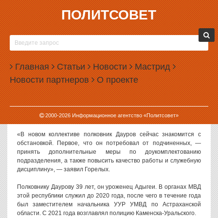
ПОЛИТСОВЕТ
23.10.2023, 14:55
В СВЕРДЛОВСКОЙ ПОЛИЦИИ НАЗНАЧИЛИ
ГЛАВНОГО ПО БОРЬБЕ С НАРКОТИКАМИ
Главная
Статьи
Новости
Мастрид
В ГУ МВД по Свердловской области назначили нового главу
Новости партнеров
О проекте
подразделения по борьбе с незаконным оборотом наркотиков.
Как сообщил пресс-секретарь главка Валерий Горелых, этот пост
занял полковник Руслан Дауров, ранее руководивший отделом
2000-
2026
Информационное агентство «Политсовет»
полиции Каменска-Уральского.
«В новом коллективе полковник Дауров сейчас знакомится с
обстановкой. Первое, что он потребовал от подчиненных, —
принять дополнительные меры по доукомплектованию
подразделения, а также повысить качество работы и служебную
дисциплину», — заявил Горелых.
Полковнику Даурову 39 лет, он уроженец Адыгеи. В органах МВД
этой республики служил до 2020 года, после чего в течение года
был заместителем начальника УУР УМВД по Астраханской
области. С 2021 года возглавлял полицию Каменска-Уральского.