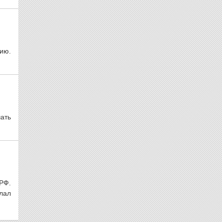
тию.
ать
ПРФ.
лал