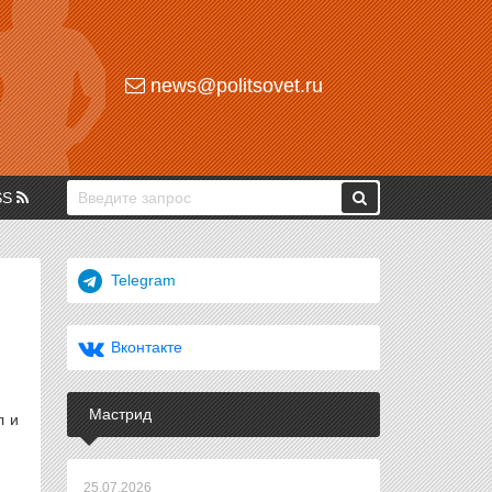
news@politsovet.ru
SS
Telegram
Вконтакте
Мастрид
л и
25.07.2026