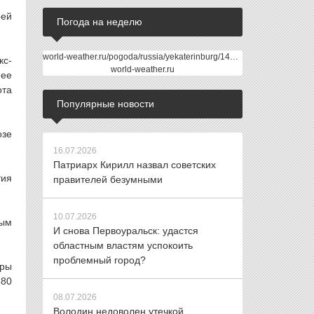
рей
Погода на неделю
world-weather.ru/pogoda/russia/yekaterinburg/14days/
кс-
world-weather.ru
нее
ота
Популярные новости
озе
16.07.2026
Патриарх Кирилл назвал советских
тия
правителей безумными
10.07.2026
ным
И снова Первоуральск: удастся
областным властям успокоить
проблемный город?
оры
 80
08.07.2026
Володин недоволен утечкой