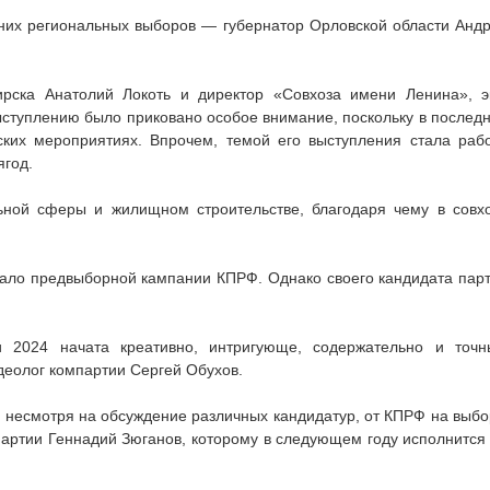
вних региональных выборов — губернатор Орловской области Анд
рска Анатолий Локоть и директор «Совхоза имени Ленина», э
выступлению было приковано особое внимание, поскольку в послед
ских мероприятиях. Впрочем, темой его выступления стала раб
ягод.
льной сферы и жилищном строительстве, благодаря чему в совх
чало предвыборной кампании КПРФ. Однако своего кандидата пар
и 2024 начата креативно, интригующе, содержательно и точ
еолог компартии Сергей Обухов.
 несмотря на обсуждение различных кандидатур, от КПРФ на выб
артии Геннадий Зюганов, которому в следующем году исполнится