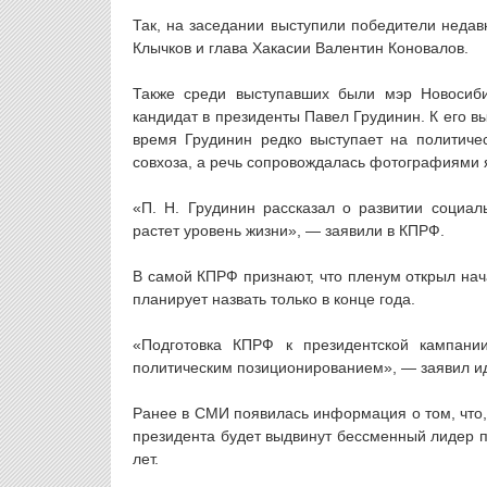
Так, на заседании выступили победители неда
Клычков и глава Хакасии Валентин Коновалов.
Также среди выступавших были мэр Новосиби
кандидат в президенты Павел Грудинин. К его 
время Грудинин редко выступает на политиче
совхоза, а речь сопровождалась фотографиями 
«П. Н. Грудинин рассказал о развитии социа
растет уровень жизни», — заявили в КПРФ.
В самой КПРФ признают, что пленум открыл на
планирует назвать только в конце года.
«Подготовка КПРФ к президентской кампани
политическим позиционированием», — заявил ид
Ранее в СМИ появилась информация о том, что,
президента будет выдвинут бессменный лидер п
лет.