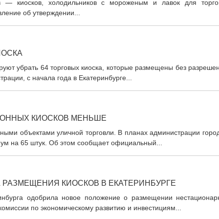
в — киосков, холодильников с мороженым и лавок для торго
ление об утверждении...
ИОСКА
ируют убрать 64 торговых киоска, которые размещены без разреше
рации, с начала года в Екатеринбурге...
АКОННЫХ КИОСКОВ МЕНЬШЕ
нными объектами уличной торговли. В планах администрации горо
ум на 65 штук. Об этом сообщает официальный...
 РАЗМЕЩЕНИЯ КИОСКОВ В ЕКАТЕРИНБУРГЕ
инбурга одобрила новое положение о размещении нестационар
 комиссии по экономическому развитию и инвестициям...