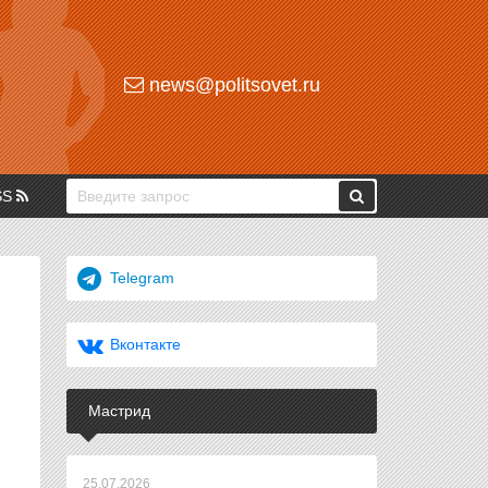
news@politsovet.ru
SS
Telegram
Вконтакте
Мастрид
25.07.2026