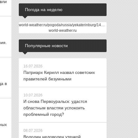
вли
Погода на неделю
world-weather.ru/pogoda/russia/yekaterinburg/14days/
world-weather.ru
ния.
Популярные новости
16.07.2026
Патриарх Кирилл назвал советских
правителей безумными
да в
10.07.2026
И снова Первоуральск: удастся
областным властям успокоить
проблемный город?
ных
08.07.2026
Володин недоволен утечкой